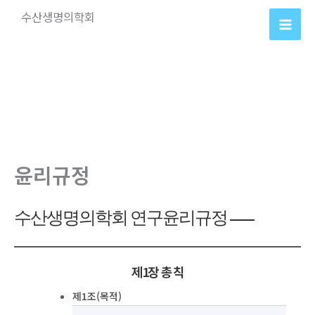
콘
수산생명의학회
텐
츠
로
건
너
뛰
기
윤리규정
수산생명의학회 연구윤리규정
제1장 총 칙
제1조(목적)