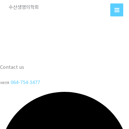
콘
수산생명의학회
텐
츠
로
건
너
뛰
기
Contact us
064-754-3477
대표전화