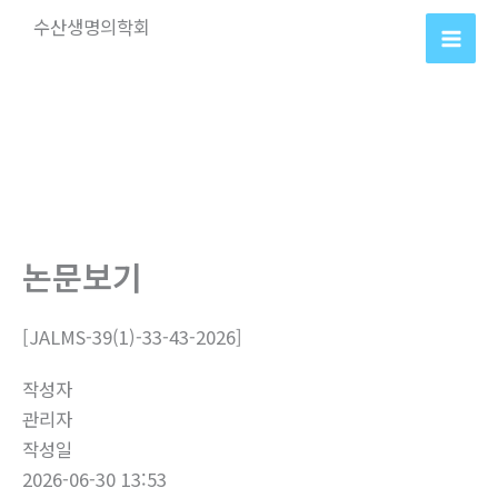
콘
수산생명의학회
텐
츠
로
건
너
뛰
기
논문보기
[JALMS-39(1)-33-43-2026]
작성자
관리자
작성일
2026-06-30 13:53