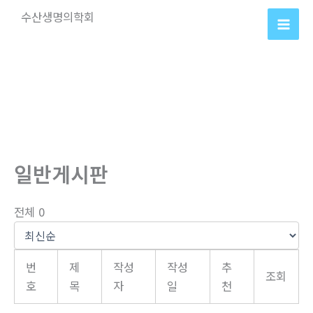
콘
수산생명의학회
텐
츠
로
건
너
뛰
기
일반게시판
전체 0
번
제
작성
작성
추
조회
호
목
자
일
천