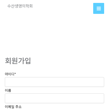
콘
수산생명의학회
텐
츠
로
건
너
뛰
기
회원가입
아이디
*
이름
이메일 주소